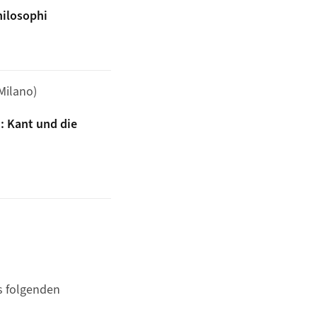
hilosophi
 Milano)
: Kant und die
s folgenden