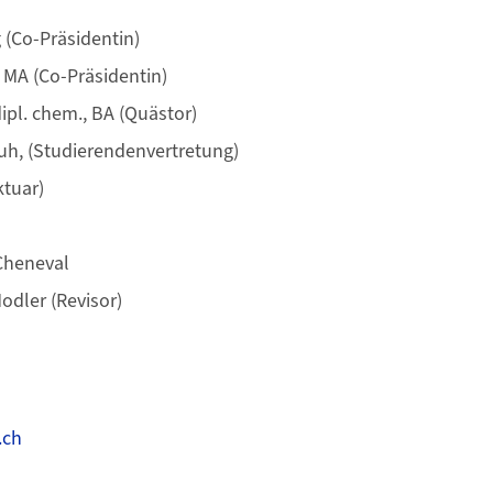
 (Co-Präsidentin)
 MA (Co-Präsidentin)
ipl. chem., BA (Quästor)
uh, (Studierendenvertretung)
ktuar)
 Cheneval
odler (Revisor)
.ch