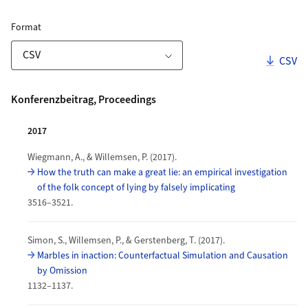
ZORA Publikationsliste
für Download Link
Format
Downl
CSV
Download-Optionen
Publikationen
Konferenzbeitrag, Proceedings
2017
Wiegmann, A., & Willemsen, P. (2017).
How the truth can make a great lie: an empirical investigation
of the folk concept of lying by falsely implicating
3516–3521.
Simon, S., Willemsen, P., & Gerstenberg, T. (2017).
Marbles in inaction: Counterfactual Simulation and Causation
by Omission
1132–1137.