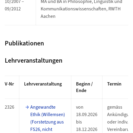
10/2007 –
MA und BA in Philosophie, Linguistik und
09/2012
Kommunikationswissenschaften, RWTH
Aachen
Publikationen
Lehrveranstaltungen
V-Nr
Lehrveranstaltung
Beginn /
Termin
Ende
2326
Angewandte
von
gemäss
Ethik (Willemsen)
18.09.2026
Ankündigun
(Forstetzung aus
bis
oder indiv.
FS26, nicht
18.12.2026
Vereinbarun