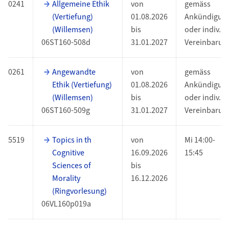
0241
Allgemeine Ethik
von
gemäss
(Vertiefung)
01.08.2026
Ankündigun
(Willemsen)
bis
oder indiv.
06ST160-508d
31.01.2027
Vereinbarun
0261
Angewandte
von
gemäss
Ethik (Vertiefung)
01.08.2026
Ankündigun
(Willemsen)
bis
oder indiv.
06ST160-509g
31.01.2027
Vereinbarun
5519
Topics in th
von
Mi 14:00-
Cognitive
16.09.2026
15:45
Sciences of
bis
Morality
16.12.2026
(Ringvorlesung)
06VL160p019a