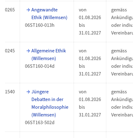
0265
Angewandte
von
gemäss
Ethik (Willemsen)
01.08.2026
Ankündigun
06ST160-013h
bis
oder indiv.
31.01.2027
Vereinbarun
0245
Allgemeine Ethik
von
gemäss
(Willemsen)
01.08.2026
Ankündigun
06ST160-014d
bis
oder indiv.
31.01.2027
Vereinbarun
1540
Jüngere
von
gemäss
Debatten in der
01.08.2026
Ankündigun
Moralphilosophie
bis
oder indiv.
(Willemsen)
31.01.2027
Vereinbarun
06ST163-502d