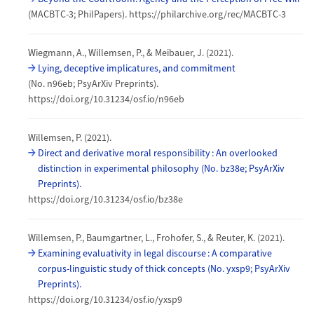
(MACBTC-3; PhilPapers). https://philarchive.org/rec/MACBTC-3
Wiegmann, A., Willemsen, P., & Meibauer, J. (2021).
Lying, deceptive implicatures, and commitment
(No. n96eb; PsyArXiv Preprints).
https://doi.org/10.31234/osf.io/n96eb
Willemsen, P. (2021).
Direct and derivative moral responsibility : An overlooked
distinction in experimental philosophy (No. bz38e; PsyArXiv
Preprints).
https://doi.org/10.31234/osf.io/bz38e
Willemsen, P., Baumgartner, L., Frohofer, S., & Reuter, K. (2021).
Examining evaluativity in legal discourse : A comparative
corpus-linguistic study of thick concepts (No. yxsp9; PsyArXiv
Preprints).
https://doi.org/10.31234/osf.io/yxsp9