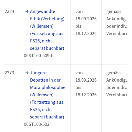
2324
Angewandte
von
gemäss
Ethik (Vertiefung)
18.09.2026
Ankündigun
(Willemsen)
bis
oder indiv.
(Fortsetzung aus
18.12.2026
Vereinbarun
FS26, nicht
separat buchbar)
06ST160-509d
2373
Jüngere
von
gemäss
Debatten in der
18.09.2026
Ankündigun
Moralphilosophie
bis
oder indiv.
(Willemsen)
18.12.2026
Vereinbarun
(Fortsetzung aus
FS26, nicht
separat buchbar)
06ST163-502i