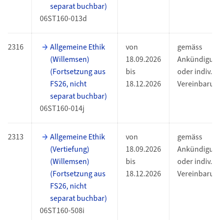
separat buchbar)
06ST160-013d
2316
Allgemeine Ethik
von
gemäss
(Willemsen)
18.09.2026
Ankündigun
(Fortsetzung aus
bis
oder indiv.
FS26, nicht
18.12.2026
Vereinbarun
separat buchbar)
06ST160-014j
2313
Allgemeine Ethik
von
gemäss
(Vertiefung)
18.09.2026
Ankündigun
(Willemsen)
bis
oder indiv.
(Fortsetzung aus
18.12.2026
Vereinbarun
FS26, nicht
separat buchbar)
06ST160-508i