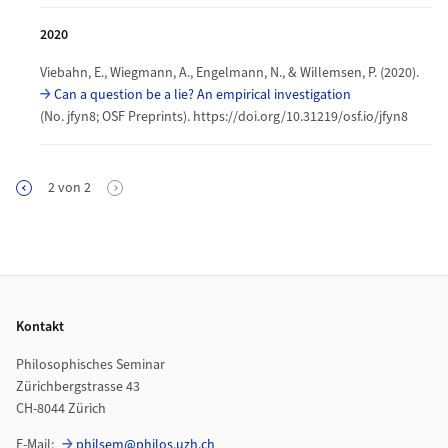
2020
Viebahn, E., Wiegmann, A., Engelmann, N., & Willemsen, P. (2020).
Can a question be a lie? An empirical investigation
(No. jfyn8; OSF Preprints). https://doi.org/10.31219/osf.io/jfyn8
Seitennummerierung
2
von
2
Vorherige Seite
Footer
Kontakt
Philosophisches Seminar
Zürichbergstrasse 43
CH-8044 Zürich
E-Mail:
philsem@philos.uzh.ch